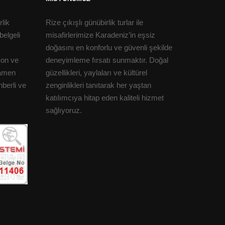
lik
Rize çıkışlı günübirlik turlar ile
belgeli
misafirlerimize Karadeniz’in eşsiz
doğasını en konforlu ve güvenli şekilde
yon ve
deneyimleme fırsatı sunmaktır. Doğal
mamen
güzellikleri, yaylaları ve kültürel
ehberli ve
zenginlikleri tanıtarak her yaştan
katılımcıya hitap eden kaliteli hizmet
sağlıyoruz.