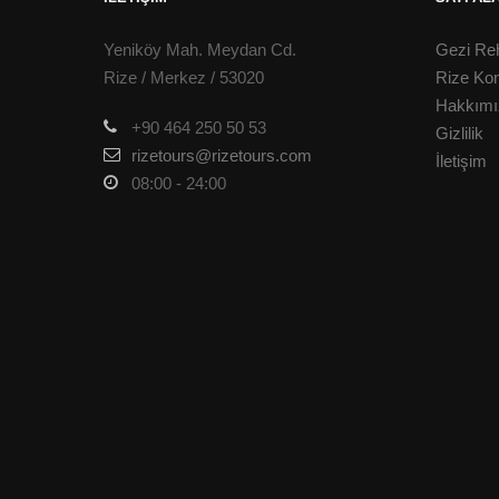
Yeniköy Mah. Meydan Cd.
Gezi Re
Rize / Merkez / 53020
Rize Ko
Hakkımı
+90 464 250 50 53
Gizlilik
rizetours@rizetours.com
İletişim
08:00 - 24:00