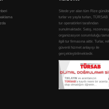
hberi
Sitede yer alan tüm Rize günübir
naklama
turlar ve yayla turları, TÜRSAB 
zda
tur operatörleri tarafından
sunulmaktadır. Satış, rezervas
organizasyon sorumluluğu ta
ilgili tur firmasına aittir. Turlar, r
güvenli hizmet anlayışı ile
gerçekleştirilmektedir.