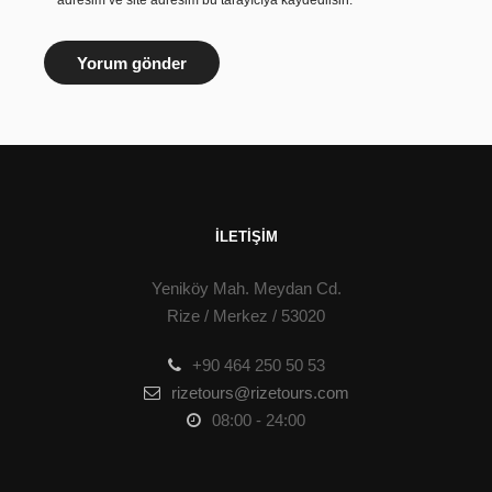
adresim ve site adresim bu tarayıcıya kaydedilsin.
İLETIŞIM
Yeniköy Mah. Meydan Cd.
Rize / Merkez / 53020
+90 464 250 50 53
rizetours@rizetours.com
08:00 - 24:00