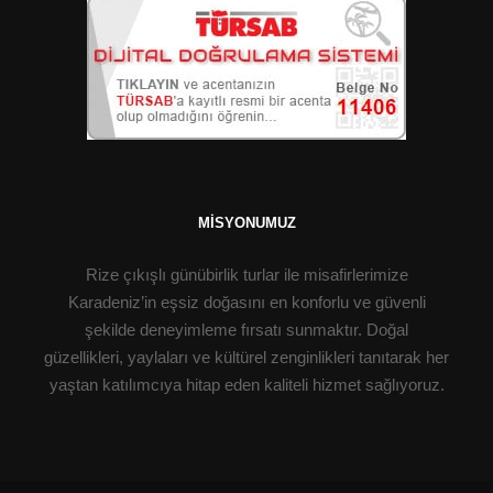
MISYONUMUZ
Rize çıkışlı günübirlik turlar ile misafirlerimize
Karadeniz’in eşsiz doğasını en konforlu ve güvenli
şekilde deneyimleme fırsatı sunmaktır. Doğal
güzellikleri, yaylaları ve kültürel zenginlikleri tanıtarak her
yaştan katılımcıya hitap eden kaliteli hizmet sağlıyoruz.