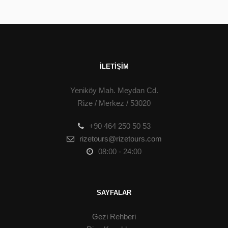
İLETIŞIM
Yeniköy Mah. Meydan Cd.
Rize / Merkez / 53020
+90 464 250 50 53
rizetours@rizetours.com
08:00 - 24:00
SAYFALAR
Gezi Rehberi