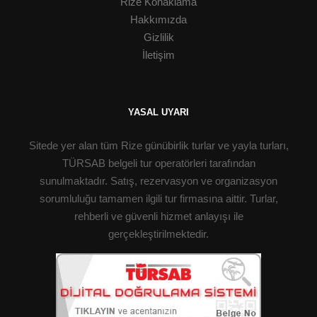
Rize Konaklama
Hakkımızda
Gizlilik
İletişim
YASAL UYARI
Sitede yer alan tüm Rize günübirlik turlar ve yayla turları,
TÜRSAB belgeli tur operatörleri tarafından
sunulmaktadır. Satış, rezervasyon ve organizasyon
sorumluluğu tamamen ilgili tur firmasına aittir. Turlar,
rehberli ve güvenli hizmet anlayışı ile
gerçekleştirilmektedir.