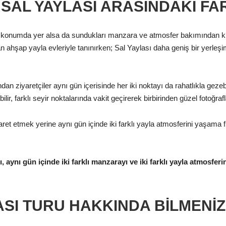
 SAL YAYLASI ARASINDAKI FA
n konumda yer alsa da sundukları manzara ve atmosfer bakımından küçük
ahşap yayla evleriyle tanınırken; Sal Yaylası daha geniş bir yerleşi
an ziyaretçiler aynı gün içerisinde her iki noktayı da rahatlıkla geze
r, farklı seyir noktalarında vakit geçirerek birbirinden güzel fotoğrafla
yaret etmek yerine aynı gün içinde iki farklı yayla atmosferini yaşama f
 aynı gün içinde iki farklı manzarayı ve iki farklı yayla atmosferin
ASI TURU HAKKINDA BILMENI