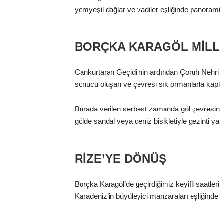
yemyeşil dağlar ve vadiler eşliğinde panoramik
BORÇKA KARAGÖL MILLI
Cankurtaran Geçidi’nin ardından Çoruh Nehri
sonucu oluşan ve çevresi sık ormanlarla kaplı 
Burada verilen serbest zamanda göl çevresindeki
gölde sandal veya deniz bisikletiyle gezinti y
RIZE’YE DÖNÜŞ
Borçka Karagöl’de geçirdiğimiz keyifli saatle
Karadeniz’in büyüleyici manzaraları eşliğin