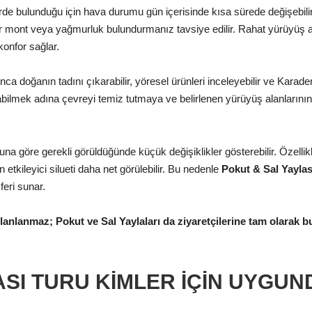
rde bulunduğu için hava durumu gün içerisinde kısa sürede değişebili
ir mont veya yağmurluk bulundurmanız tavsiye edilir. Rahat yürüyüş 
konfor sağlar.
 doğanın tadını çıkarabilir, yöresel ürünleri inceleyebilir ve Karaden
ruyabilmek adına çevreyi temiz tutmaya ve belirlenen yürüyüş alanla
 göre gerekli görüldüğünde küçük değişiklikler gösterebilir. Özellikle
etkileyici silueti daha net görülebilir. Bu nedenle
Pokut & Sal Yaylas
eri sunar.
anlanmaz; Pokut ve Sal Yaylaları da ziyaretçilerine tam olarak bu
ASI TURU KIMLER İÇIN UYGU