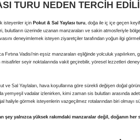
ASI TURU NEDEN TERCIH EDIL
k isteyenler için
Pokut & Sal Yaylası turu
, doğa ile iç içe geçen keyi
ri, bulutların üzerinde uzanan manzaraları ve sakin atmosferiyle bölgen
avasını deneyimlemek isteyen ziyaretçiler tarafından yoğun ilgi görmek
 Fırtına Vadisi’nin eşsiz manzaraları eşliğinde yolculuk yapılırken, 
safirler seyir noktalarında vakit geçirebilir, yöresel lezzetleri deney
t ve Sal Yaylaları, hava koşullarına göre sürekli değişen doğal görünt
da yemyeşil vadalar izlenirken, kimi zaman sis bulutları arasında ade
ğal haliyle görmek isteyenlerin vazgeçilmez rotalarından biri olmayı s
n şey yalnızca yüksek rakımdaki manzaralar değil, doğanın her sa