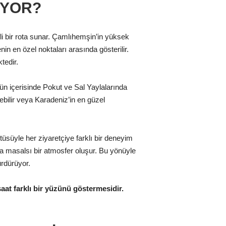
IYOR?
fli bir rota sunar. Çamlıhemşin’in yüksek
in en özel noktaları arasında gösterilir.
tedir.
gün içerisinde Pokut ve Sal Yaylalarında
ebilir veya Karadeniz’in en güzel
üsüyle her ziyaretçiye farklı bir deneyim
ta masalsı bir atmosfer oluşur. Bu yönüyle
ürdürüyor.
at farklı bir yüzünü göstermesidir.