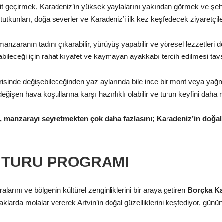
akit geçirmek, Karadeniz’in yüksek yaylalarını yakından görmek ve şe
tutkunları, doğa severler ve Karadeniz’i ilk kez keşfedecek ziyaretçiler
nzaranın tadını çıkarabilir, yürüyüş yapabilir ve yöresel lezzetleri 
abileceği için rahat kıyafet ve kaymayan ayakkabı tercih edilmesi tavsi
isinde değişebileceğinden yaz aylarında bile ince bir mont veya yağm
ğişen hava koşullarına karşı hazırlıklı olabilir ve turun keyfini daha ra
ğu, manzarayı seyretmekten çok daha fazlasını; Karadeniz’in doğal
 TURU PROGRAMI
rını ve bölgenin kültürel zenginliklerini bir araya getiren
Borçka Ka
aklarda molalar vererek Artvin’in doğal güzelliklerini keşfediyor, günün