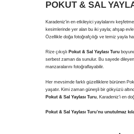
POKUT & SAL YAYL
Karadeniz’in en etkileyici yaylalarını keşfetme
kesimlerinde yer alan bu iki yayla; ahşap evle
Özellikle doğa fotoğrafçılığı ve temiz yayla h
Rize çıkışlı
Pokut & Sal Yaylası Turu
boyunca
serbest zaman da sunulur. Bu sayede dileyen mi
manzaralarını fotoğraflayabilir.
Her mevsimde farklı güzelliklere bürünen Poku
yaşatır. Kimi zaman güneşli bir gökyüzü altın
Pokut & Sal Yaylası Turu
, Karadeniz’i en do
Pokut & Sal Yaylası Turu’nu unutulmaz kıla