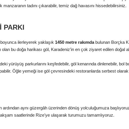
 manzaranın tadını çıkarabilir, temiz dağ havasını hissedebilirsiniz.
 PARKI
 boyunca ilerleyerek yaklaşık
1450 metre rakımda
bulunan Borçka Kar
olan bu doğa harikası göl, Karadeniz’in en çok ziyaret edilen doğal ala
 yürüyüş parkurlarını keşfedebilir, göl kenarında dinlenebilir, bol bol
apabilir. Öğle yemeği ise göl çevresindeki restoranlarda serbest olarak
rin ardından aynı güzergâh üzerinden dönüş yolculuğumuza başlıyoruz.
de akşam saatlerinde Rize’ye ulaşarak turumuzu tamamlıyoruz.