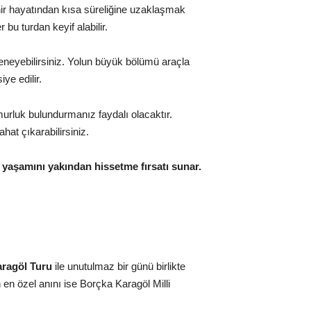
hir hayatından kısa süreliğine uzaklaşmak
 bu turdan keyif alabilir.
deneyebilirsiniz. Yolun büyük bölümü araçla
ye edilir.
urluk bulundurmanız faydalı olacaktır.
hat çıkarabilirsiniz.
 yaşamını yakından hissetme fırsatı sunar.
ragöl Turu
ile unutulmaz bir günü birlikte
 en özel anını ise Borçka Karagöl Milli