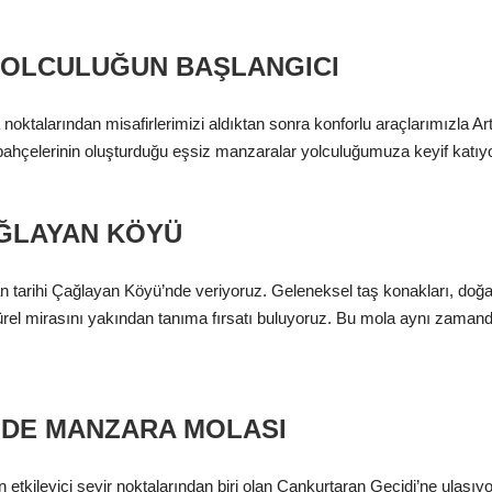
YOLCULUĞUN BAŞLANGICI
noktalarından misafirlerimizi aldıktan sonra konforlu araçlarımızla Ar
bahçelerinin oluşturduğu eşsiz manzaralar yolculuğumuza keyif katıyo
AĞLAYAN KÖYÜ
nan tarihi Çağlayan Köyü’nde veriyoruz. Geleneksel taş konakları, doğ
ürel mirasını yakından tanıma fırsatı buluyoruz. Bu mola aynı zamanda
NDE MANZARA MOLASI
tkileyici seyir noktalarından biri olan Cankurtaran Geçidi’ne ulaşı