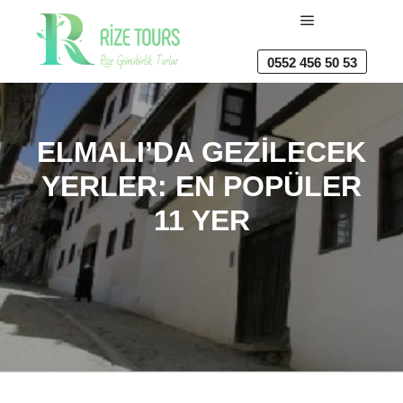
Ana menü
0552 456 50 53
ELMALI’DA GEZILECEK
YERLER: EN POPÜLER
11 YER