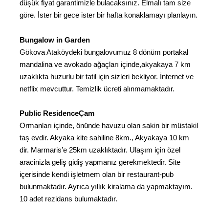
düşük fiyat garantimizle bulacaksınız. Elmalı tam size
göre. İster bir gece ister bir hafta konaklamayı planlayın.
Bungalow in Garden
Gökova Ataköydeki bungalovumuz 8 dönüm portakal
mandalina ve avokado ağaçları içinde,akyakaya 7 km
uzaklıkta huzurlu bir tatil için sizleri bekliyor. İnternet ve
netflix mevcuttur. Temizlik ücreti alınmamaktadır.
Public ResidenceÇam
Ormanları içinde, önünde havuzu olan sakin bir müstakil
taş evdir. Akyaka kite sahiline 8km., Akyakaya 10 km
dir. Marmaris’e 25km uzaklıktadır. Ulaşım için özel
aracinizla geliş gidiş yapmanız gerekmektedir. Site
içerisinde kendi işletmem olan bir restaurant-pub
bulunmaktadır. Ayrıca yıllık kiralama da yapmaktayım.
10 adet rezidans bulumaktadır.