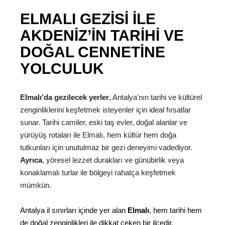
ELMALI GEZISI ILE
AKDENIZ’IN TARIHI VE
DOĞAL CENNETINE
YOLCULUK
Elmalı’da gezilecek yerler
, Antalya’nın tarihi ve kültürel
zenginliklerini keşfetmek isteyenler için ideal fırsatlar
sunar. Tarihi camiler, eski taş evler, doğal alanlar ve
yürüyüş rotaları ile Elmalı, hem kültür hem doğa
tutkunları için unutulmaz bir gezi deneyimi vadediyor.
Ayrıca
, yöresel lezzet durakları ve günübirlik veya
konaklamalı turlar ile bölgeyi rahatça keşfetmek
mümkün.
Antalya il sınırları içinde yer alan
Elmalı
, hem tarihi hem
de doğal zenginlikleri ile dikkat çeken bir ilçedir.