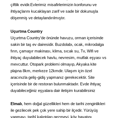
çiftlik evidir.Evlerimiz misafirlerimizin konforunu ve
ihtiyaçlarını kucaklayan zarif ve sade bir dokunuşla
döşenmiş ve detaylandırılmıştır.
Uçurtma Country
Uçurtma Country’de önünde havuzu, orman içerisinde
sakin bir taş ev dairesidir. Buzdolabı, ocak, mikrodalga
fırın, çamaşır makinası, klima, sıcak su, Tv, Wifi ve
ihtiyaç duyulabilecek havlu, nevresim, mutfak eşyası vs
mevcuttur. Otopark problemi olmayıp, Akyaka kite
plajına 8km, merkeze 12kmdir. Ulaşım için özel
aracınızla geliş-gidiş yapmanız gerekecektir. Site
içerisinde bir de restoran bulunmaktadır. Evde ihtiyaç
duyabileceğiniz eşyalara dair iletişim kurabilirsiniz
Elmalı
, hem doğal güzellikleri hem de tarihi zenginlikleri
ile gezilecek pek çok yere sahip bir ilçedir. Yürüyüş
yapmayı, tarihî kalıntıları gezmeyi, köy hayatını