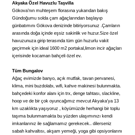
Akyaka Özel Havuzlu Taşvilla
Gökova’nın muhteşem florasına yukarıdan bakış
Gündoğumu solda çam ağaçlarından başlayıp
günbatımını Gökova denizinde bitiriyorsunuz .Çamların
arasında doğa içinde eşsiz sakinlik ve huzur.Size özel
havuzunuza girip terasında tüm gün huzurlu vakit
geçirmek için ideal 1600 m2 portakal,limon incir ağaçları
içerisinde kocaman bahçeli özel ev.
Tüm Bungalov
Ağaç evimizde banyo, açık mutfak, tavan pervanesi,
klima, mini buzdolabı, wifi, kahve makinesi bulunmakta.
bahçedeki konfor alanı için trx, denge tahtası, slackline,
hoop ve de bir çok oyuncağımız mevcut Akyaka’ya 13
km uzaklıkta yaşıyoruz , köyümüzde herhangi bir toplu
taşıma bulunmamakta bu yüzden ulaşımınızı kendi
imkanlarınız ile sağlamamız gerekecek.. dilerseniz
sabah kahvaltısı, akşam yemeği, yoga gibi opsiyonlarını