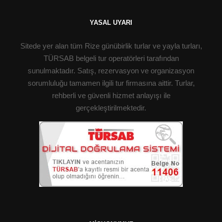
YASAL UYARI
Sitede yer alan tüm Rize günübirlik turlar ve yayla turları,
TÜRSAB belgeli tur operatörleri tarafından
sunulmaktadır. Satış, rezervasyon ve organizasyon
sorumluluğu tamamen ilgili tur firmasına aittir. Turlar,
rehberli ve güvenli hizmet anlayışı ile
gerçekleştirilmektedir.