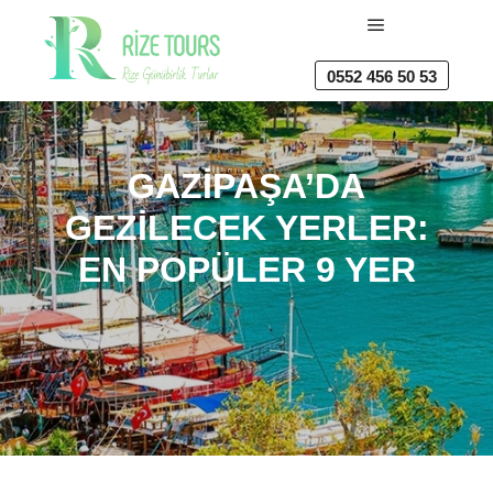
Ana menü
0552 456 50 53
GAZIPAŞA’DA
GEZILECEK YERLER:
EN POPÜLER 9 YER