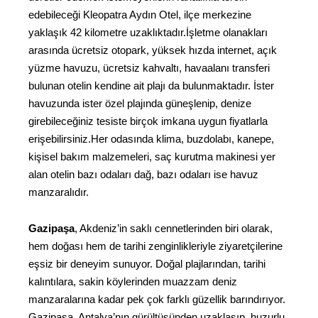
edebileceği Kleopatra Aydın Otel, ilçe merkezine
yaklaşık 42 kilometre uzaklıktadır.İşletme olanakları
arasında ücretsiz otopark, yüksek hızda internet, açık
yüzme havuzu, ücretsiz kahvaltı, havaalanı transferi
bulunan otelin kendine ait plajı da bulunmaktadır. İster
havuzunda ister özel plajında güneşlenip, denize
girebileceğiniz tesiste birçok imkana uygun fiyatlarla
erişebilirsiniz.Her odasında klima, buzdolabı, kanepe,
kişisel bakım malzemeleri, saç kurutma makinesi yer
alan otelin bazı odaları dağ, bazı odaları ise havuz
manzaralıdır.
Gazipaşa
, Akdeniz’in saklı cennetlerinden biri olarak,
hem doğası hem de tarihi zenginlikleriyle ziyaretçilerine
eşsiz bir deneyim sunuyor. Doğal plajlarından, tarihi
kalıntılara, sakin köylerinden muazzam deniz
manzaralarına kadar pek çok farklı güzellik barındırıyor.
Gazipaşa, Antalya’nın gürültüsünden uzaklaşıp, huzurlu