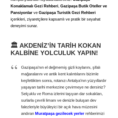
Konaklamalı Gezi Rehberi
,
Gazipaşa Butik Oteller ve
Pansiyonlar
ve
Gazipaşa Turistik Gezi Rehberi
içerikleri, ziyaretçilere kapsamlı ve pratik bir seyahat
deneyimi sunar.
🏛️ AKDENIZ’IN TARIH KOKAN
KALBINE YOLCULUK YAPIN!
Gazipaşa’nın el değmemiş gizli koylarını, şifalı
mağaralarını ve antik kent kalıntılarını bizimle
keşfettikten sonra, rotanızı Antalya’nın yüzyıllardır
yaşayan tarihi merkezine çevirmeye ne dersiniz?
Selçuklu ve Roma izlerini taşıyan dar sokakları,
surlarla çevrili limanı ve denizle buluşan dev
falezleriyle büyüleyici bir açık hava müzesini
andıran
Muratpaşa gezilecek yerler
rehberimizi