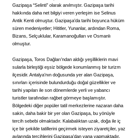
Gazipaşa “Selinti” olarak anılmıştır. Gazipaşa tarihi
hakkında daha net bilgiyi veren yerleşim ise Selinus
Antik Kenti olmuştur. Gazipaşa’da tarihi boyunca hüküm
süren medeniyetler; Hititler, Yunanlar, ardından Roma,
Bizans, Selçuklular, Karamanoğulları ve Osmanlı
olmuştur.
Gazipaşa, Toros Dağları’ndan aldığı yeşilliklerin mavi
sularla birleştiği eşsiz bölgede konumlanmış bir turizm
ilçesidir. Antalya’nın doğusunda yer alan Gazipaşa,
sınırları içerisinde bulundurduğu doğal güzellikler ve
tarihi yapıları ile son dönemlerde yerli ve yabancı
turistler tarafından rağbet görmeye başlamıştır.
Bölgedeki diğer popüler tatil merkezlerine nazaran daha
sakin, daha bakir bir yer olan Gazipaşa, bu yönüyle
tercih sebebi olmaktadır. Kalabalıktan uzak, doğa ile iç
içe bir şekilde tatillerini geçirmek isteyen ziyaretçiler, yaz
aylarında tercihlerini Gazipaşa’dan yana yapmaktadır.