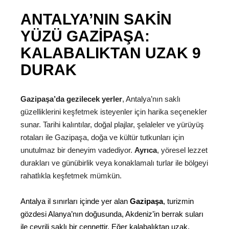
ANTALYA’NIN SAKIN
YÜZÜ GAZIPAŞA:
KALABALIKTAN UZAK 9
DURAK
Gazipaşa’da gezilecek yerler
, Antalya’nın saklı
güzelliklerini keşfetmek isteyenler için harika seçenekler
sunar. Tarihi kalıntılar, doğal plajlar, şelaleler ve yürüyüş
rotaları ile Gazipaşa, doğa ve kültür tutkunları için
unutulmaz bir deneyim vadediyor.
Ayrıca
, yöresel lezzet
durakları ve günübirlik veya konaklamalı turlar ile bölgeyi
rahatlıkla keşfetmek mümkün.
Antalya il sınırları içinde yer alan
Gazipaşa
, turizmin
gözdesi Alanya’nın doğusunda, Akdeniz’in berrak suları
ile çevrili saklı bir cennettir. Eğer kalabalıktan uzak,