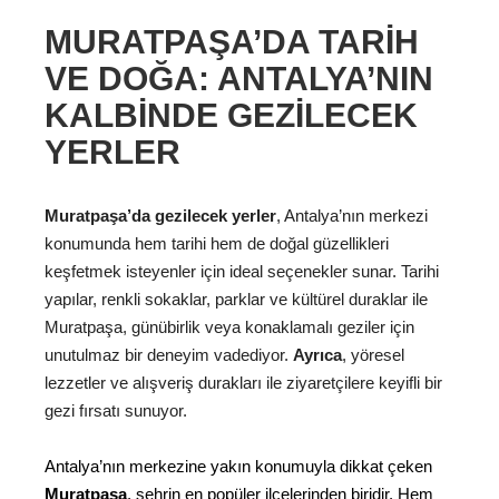
MURATPAŞA’DA TARIH
VE DOĞA: ANTALYA’NIN
KALBINDE GEZILECEK
YERLER
Muratpaşa’da gezilecek yerler
, Antalya’nın merkezi
konumunda hem tarihi hem de doğal güzellikleri
keşfetmek isteyenler için ideal seçenekler sunar. Tarihi
yapılar, renkli sokaklar, parklar ve kültürel duraklar ile
Muratpaşa, günübirlik veya konaklamalı geziler için
unutulmaz bir deneyim vadediyor.
Ayrıca
, yöresel
lezzetler ve alışveriş durakları ile ziyaretçilere keyifli bir
gezi fırsatı sunuyor.
Antalya’nın merkezine yakın konumuyla dikkat çeken
Muratpaşa
, şehrin en popüler ilçelerinden biridir. Hem