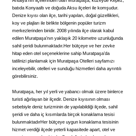
Antalya’nın ilçelerinden olan Muratpaşa, kuzeyde Kepez,
batıda Konyaaltı ve doğuda Aksu ilçeleri ile komşudur.
Denize kıyısı olan ilçe, tarihi yapıları, doğal güzellikleri,
koy ve plajları ile birlikte bölgenin popüler turizm
merkezlerinden biridir. 2008 yılında ilçe olarak kabul
edilen Muratpaşa’nın yaklaşık 20 kilometre uzunluğunda
sahil şeridi bulunmaktadır.Her bütçeye ve her zevke
hitap eden otel seçeneklerine sahip Muratpaşa’da
tatilinizi planlamak için Muratpaşa Otelleri sayfamızı
inceleyebilir, otelleri ve sunduğu hizmetleri daha ayrıntılı
görebilirsiniz.
Muratpaşa, her yıl yerli ve yabancı olmak üzere binlerce
turisti ağırlayan bir ilçedir. Denize kıyısının olması
sebebiyle deniz turizminin de yapılabildiği ilçede, sahil
şeridi ve daha iç kısımlarda birçok konaklama tesisi
bulunmaktadırHer bütçeye uygun konaklama tesisinin
hizmet verdiği ilçede yeterli kapasitede apart, otel ve