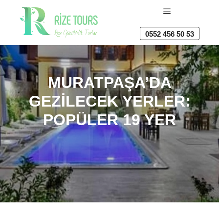
Ana menü
0552 456 50 53
MURATPAŞA’DA
GEZILECEK YERLER:
POPÜLER 19 YER